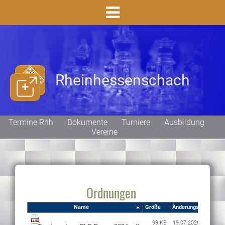
Rheinhessenschach
Termine Rhh
Dokumente
Turniere
Ausbildung
Vereine
Ordnungen
Name
Größe
Änderungsdatum
99 KB
19.07.2026 15:35