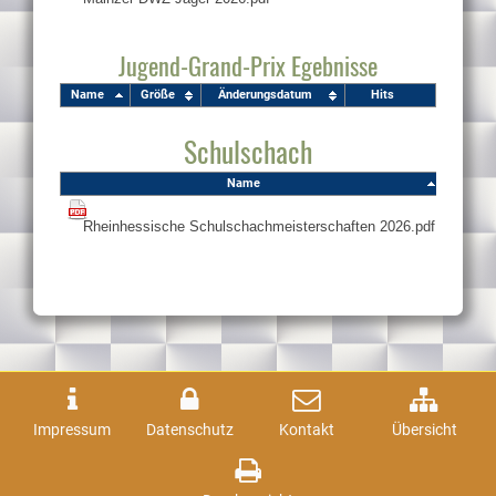
Jugend-Grand-Prix Egebnisse
Name
Größe
Änderungsdatum
Hits
Schulschach
Name
Größe
291 KB
Impressum
Datenschutz
Kontakt
Übersicht