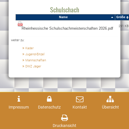
Schulschach
Name
Größe
291 KB
weiter zu:
Kader
Jugend-Einzel
Mannschaften
DWZ Jäger
Impressum
Datenschutz
Kontakt
Übersicht
Druckansicht