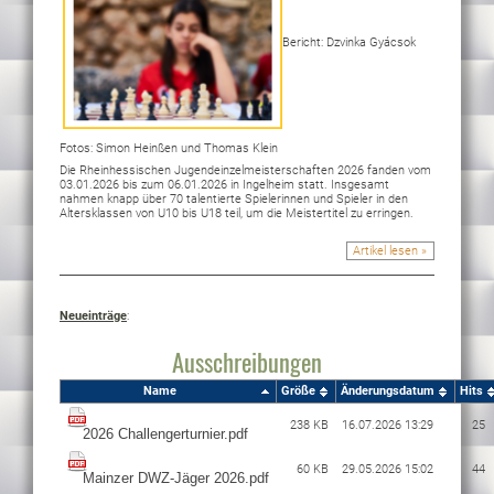
Bericht: Dzvinka Gyácsok
Fotos: Simon Heinßen und Thomas Klein
Die Rheinhessischen Jugendeinzelmeisterschaften 2026 fanden vom
03.01.2026 bis zum 06.01.2026 in Ingelheim statt. Insgesamt
nahmen knapp über 70 talentierte Spielerinnen und Spieler in den
Altersklassen von U10 bis U18 teil, um die Meistertitel zu erringen.
Artikel lesen »
Neueinträge
:
Ausschreibungen
Name
Größe
Änderungsdatum
Hits
238 KB
16.07.2026 13:29
25
60 KB
29.05.2026 15:02
44