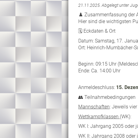
21.11.2025.
Abgelegt unter Jug
♟️ Zusammenfassung der 
Hier sind die wichtigsten 
🗓️ Eckdaten & Ort
Datum: Samstag, 17. Janua
Ort: Heinrich-Mumbächer-S
Beginn: 09:15 Uhr (Meldesch
Ende: Ca. 14:00 Uhr
Anmeldeschluss:
15. Deze
👥 Teilnahmebedingungen
Mannschaften
: Jeweils vie
Wettkampfklassen
(WK):
WK I: Jahrgang 2005 oder 
WK II: Jahrgang 2008 oder 