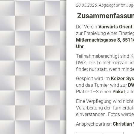
28.05.2026.
Abgelegt unter Jug
Zusammenfassu
Der Verein
Vorwärts Orient 
zur Erspielung einer Einsti
Mitternachtsgasse 8, 5511
Uhr
.
Teilnahmeberechtigt sind K
DWZ. Die Teilnehmerzahl is
findet nur statt, wenn min
Gespielt wird im
Keizer‑Sy
und das Turnier wird zur
DW
Plätze 1–3 einen
Pokal
, al
Eine Verpflegung wird nicht
Verarbeitung der Turnierdat
einverstanden. Fotos werden 
Ansprechpartner:
Christian