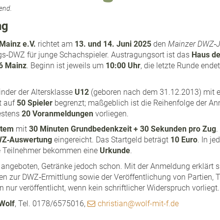
end.
ng
Mainz e.V.
richtet am
13. und 14. Juni 2025
den
Mainzer DWZ‑J
egs‑DWZ für junge Schachspieler. Austragungsort ist das
Haus de
6 Mainz
. Beginn ist jeweils um
10:00 Uhr
, die letzte Runde en
inder der Altersklasse
U12
(geboren nach dem 31.12.2013) mit 
t auf
50 Spieler
begrenzt; maßgeblich ist die Reihenfolge der A
destens
20 Voranmeldungen
vorliegen.
stem
mit
30 Minuten Grundbedenkzeit + 30 Sekunden pro Zug
.
Z‑Auswertung
eingereicht. Das Startgeld beträgt
10 Euro
. In j
le Teilnehmer bekommen eine
Urkunde
.
 angeboten, Getränke jedoch schon. Mit der Anmeldung erklärt si
en zur DWZ‑Ermittlung sowie der Veröffentlichung von Partien, 
nur veröffentlicht, wenn kein schriftlicher Widerspruch vorliegt.
 Wolf
, Tel. 0178/6575016,
christian@wolf-mit-f.de